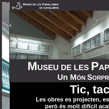
M
P
USEU DE LES
A
U
n
M
S
ÓN
ORP
Tic, tac,
Les obres es projecten, e
però és molt difícil ac