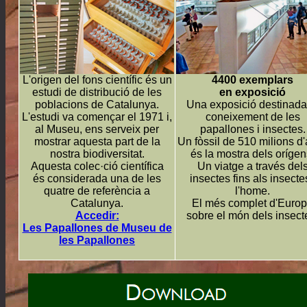
L'origen del fons científic és un
4400 exemplars
estudi de distribució de les
en exposició
poblacions de Catalunya.
Una exposició destinada
L'estudi va començar el 1971 i,
coneixement de les
al Museu, ens serveix per
papallones i insectes.
mostrar aquesta part de la
Un fòssil de 510 milions d
nostra biodiversitat.
és la mostra dels orígen
Aquesta colec·ció científica
Un viatge a través del
és considerada una de les
insectes fins als insectes
quatre de referència a
l'home.
Catalunya.
El més complet d'Euro
Accedir:
sobre el món dels insect
Les Papallones de Museu de
les Papallones